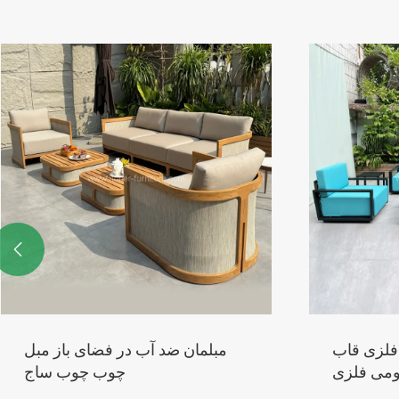

فلزی قاب
مبلمان ضد آب در فضای باز مبل
یومی فلزی
چوب چوب ساج