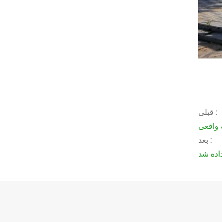
قبلی :
 واقعی
بعد :
اده شد