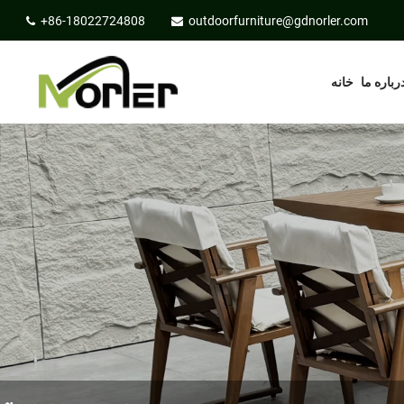
+86-18022724808
outdoorfurniture@gdnorler.com
رباره ما
خانه